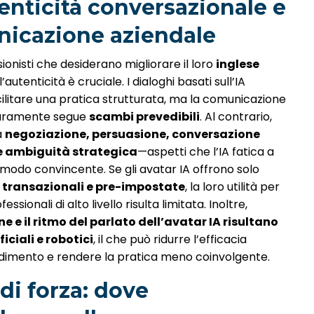
tenticità conversazionale e
icazione aziendale
sionisti che desiderano migliorare il loro
inglese
 l’autenticità è cruciale. I dialoghi basati sull’IA
ilitare una pratica strutturata, ma la comunicazione
raramente segue
scambi prevedibili
. Al contrario,
a
negoziazione, persuasione, conversazione
e ambiguità strategica
—aspetti che l’IA fatica a
 modo convincente. Se gli avatar IA offrono solo
i transazionali e pre-impostate
, la loro utilità per
essionali di alto livello risulta limitata. Inoltre,
e e il ritmo del parlato dell’avatar IA risultano
ficiali e robotici
, il che può ridurre l’efficacia
dimento e rendere la pratica meno coinvolgente.
di forza: dove