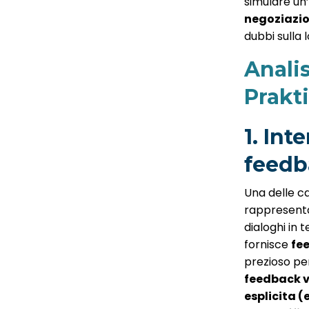
simulare un’
negoziazio
dubbi sulla
Analis
Prakti
1. Int
feedb
Una delle ca
rappresenta
dialoghi in 
fornisce
fe
prezioso pe
feedback v
esplicita (