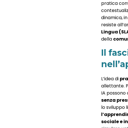
pratica con
contestuali
dinamica, in
resiste all’a
Lingua (SL
della
comun
Il fas
nell’
L’idea di
pra
allettante. 
IA possono 
senza pres
lo sviluppo 
l’apprend
sociale e i