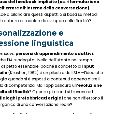
ace del feedback implicito (es. riformulazione
ll’errore all’interno della conversazione)
.
sce a bilanciare questi aspetti o si basa su metodi
otrebbero ostacolare lo sviluppo della fluidità?
rsonalizzazione e
essione linguistica
romuove
percorsi di apprendimento adattivi
,
he l’IA si adegui al livello dell’utente nel tempo.
 aspetto essenziale, poiché il concetto di
input
bile
(Krashen, 1982) è un pilastro dell’SLA—l’idea che
glio quando si è esposti a contenuti appena oltre il
llo di competenza. Ma l’app assicura un’
evoluzione
lla difficoltà
? Oppure gli utenti si trovano ad
dialoghi prefabbricati e rigidi
che non riflettono il
rganico di una conversazione reale?