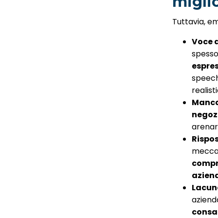
migli
Tuttavia, 
Voce a
spesso
espre
speech
realist
Manca
negozi
arenar
Rispos
meccan
compr
aziend
Lacun
aziend
consap