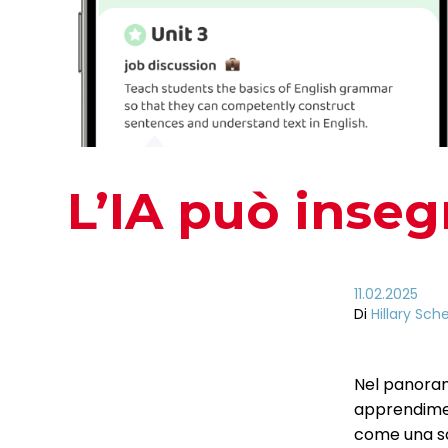
L’IA può inseg
11.02.2025
Di
Hillary Sch
Nel panoram
apprendiment
come una so