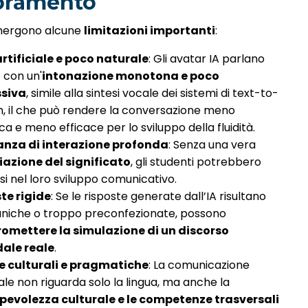
oramento
emergono alcune
limitazioni importanti
:
rtificiale e poco naturale
: Gli avatar IA parlano
 con un'
intonazione monotona e poco
ssiva
, simile alla sintesi vocale dei sistemi di text-to-
, il che può rendere la conversazione meno
ica e meno efficace per lo sviluppo della fluidità.
nza di interazione profonda
: Senza una vera
azione del significato
, gli studenti potrebbero
si nel loro sviluppo comunicativo.
te rigide
: Se le risposte generate dall’IA risultano
iche o troppo preconfezionate, possono
omettere la simulazione di un discorso
ale reale
.
e culturali e pragmatiche
: La comunicazione
ale non riguarda solo la lingua, ma anche la
evolezza culturale e le competenze trasversali