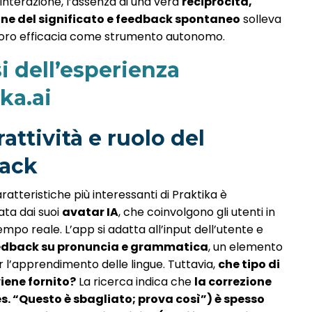
interazione, l’assenza di una vera
reciprocità,
ne del significato e feedback spontaneo
solleva
 loro efficacia come strumento autonomo.
i dell’esperienza
ka.ai
erattività e ruolo del
ack
ratteristiche più interessanti di Praktika è
ta dai suoi
avatar IA
, che coinvolgono gli utenti in
tempo reale. L’app si adatta all’input dell’utente e
edback su pronuncia e grammatica
, un elemento
r l’apprendimento delle lingue. Tuttavia,
che tipo di
iene fornito?
La ricerca indica che
la correzione
es. “Questo è sbagliato; prova così”) è spesso