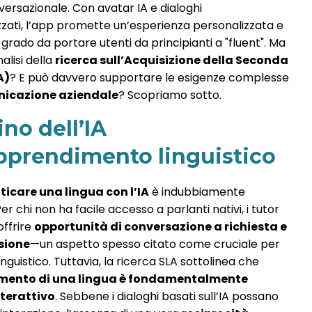
versazionale. Con avatar IA e dialoghi
zzati, l’app promette un’esperienza personalizzata e
 grado da portare utenti da principianti a "fluent". Ma
nalisi della
ricerca sull’Acquisizione della Seconda
A)
? E può davvero supportare le esigenze complesse
icazione aziendale
? Scopriamo sotto.
cino dell’IA
apprendimento linguistico
ticare una lingua con l’IA
è indubbiamente
Per chi non ha facile accesso a parlanti nativi, i tutor
offrire
opportunità di conversazione a richiesta e
sione
—un aspetto spesso citato come cruciale per
linguistico. Tuttavia, la ricerca SLA sottolinea che
imento di una lingua è fondamentalmente
nterattivo
. Sebbene i dialoghi basati sull’IA possano