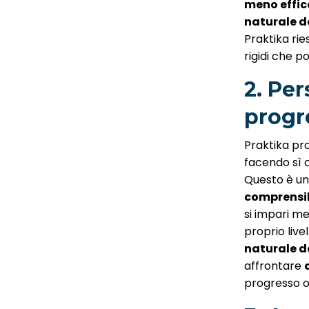
meno effic
naturale de
Praktika rie
rigidi che p
2. Pe
progr
Praktika p
facendo sì c
Questo è un
comprensi
si impari me
proprio live
naturale de
affrontare
progresso o