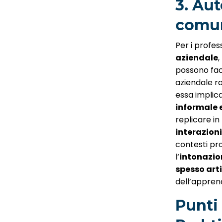
3. Au
comun
Per i profes
aziendale
,
possono fac
aziendale 
essa implic
informale 
replicare in
interazion
contesti prof
l’
intonazion
spesso arti
dell’appren
Punti 