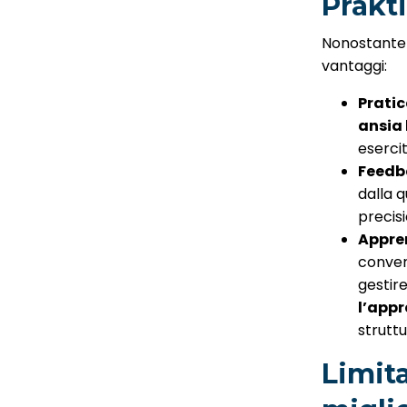
Prakt
Nonostante 
vantaggi:
Pratic
ansia 
esercit
Feedb
dalla q
precisi
Appre
convers
gestir
l’app
strutt
Limita