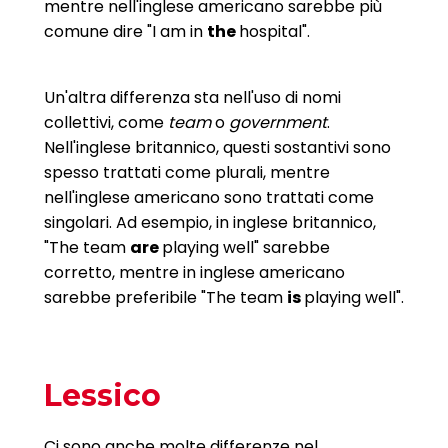
mentre nell'inglese americano sarebbe più
comune dire "I am in
the
hospital".
Un'altra differenza sta nell'uso di nomi
collettivi, come
team
o
government
.
Nell'inglese britannico, questi sostantivi sono
spesso trattati come plurali, mentre
nell'inglese americano sono trattati come
singolari. Ad esempio, in inglese britannico,
"The team
are
playing well" sarebbe
corretto, mentre in inglese americano
sarebbe preferibile "The team
is
playing well".
Lessico
Ci sono anche molte differenze nel