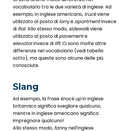
vocabolario tra le due varietà di inglese. Ad
esempio, in inglese americano,
truck
viene
utilizzato al posto di
lorry
e
apartment
invece
di
flat
. Allo stesso modo,
sidewalk
viene
utilizzato al posto di
pavement
e
elevator
invece di
lift
. Ci sono molte altre
differenze nel vocabolario (vedi tabella
sotto), ma queste sono alcune delle più
conosciute.
Slang
Ad esempio, la frase
knock up
in inglese
britannico significa svegliare qualcuno,
mentre in inglese americano significa
impregnare qualcuno!
Allo stesso modo,
fanny
nell'inglese