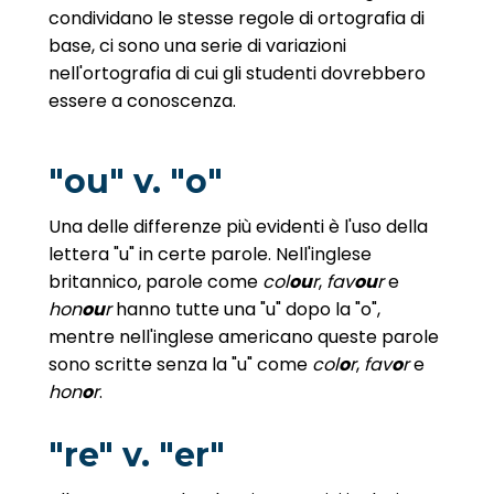
condividano le stesse regole di ortografia di
base, ci sono una serie di variazioni
nell'ortografia di cui gli studenti dovrebbero
essere a conoscenza.
"ou" v. "o"
Una delle differenze più evidenti è l'uso della
lettera "u" in certe parole. Nell'inglese
britannico, parole come
col
ou
r
,
fav
ou
r
e
hon
ou
r
hanno tutte una "u" dopo la "o",
mentre nell'inglese americano queste parole
sono scritte senza la "u" come
col
o
r
,
fav
o
r
e
hon
o
r
.
"re" v. "er"