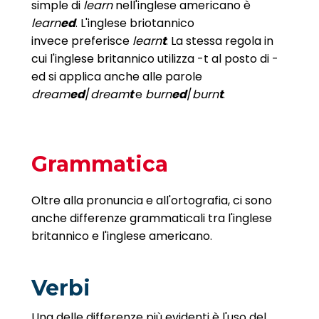
simple di
learn
nell'inglese americano è
learn
ed
. L'inglese briotannico
invece preferisce
learn
t
. La stessa regola in
cui l'inglese britannico utilizza -t al posto di -
ed si applica anche alle parole
dream
ed
/
dream
t
e
burn
ed
/
burn
t
.
Grammatica
Oltre alla pronuncia e all'ortografia, ci sono
anche differenze grammaticali tra l'inglese
britannico e l'inglese americano.
Verbi
Una delle differenze più evidenti è l'uso del