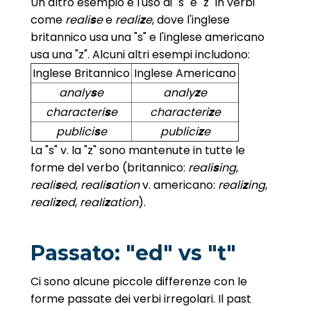
Un altro esempio è l'uso di "s" e "z" in verbi
come
reali
s
e
e
reali
z
e
, dove l'inglese
britannico usa una "s" e l'inglese americano
usa una "z". Alcuni altri esempi includono:
Inglese Britannico
Inglese Americano
analy
s
e
analy
z
e
characteri
s
e
characteri
z
e
publici
s
e
publici
z
e
La "s" v. la "z" sono mantenute in tutte le
forme del verbo (britannico:
reali
s
ing
,
reali
s
ed
,
reali
s
ation
v. americano:
reali
z
ing
,
reali
z
ed
,
reali
z
ation
).
Passato: "ed" vs "t"
Ci sono alcune piccole differenze con le
forme passate dei verbi irregolari. Il past