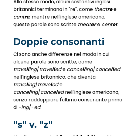
Allo stesso modo, alcuni sostantivi inglesi
britannici terminano in "re", come
theat
re
e
cent
re
, mentre nell'inglese americano,
queste parole sono scritte
theat
er
e
cent
er
.
Doppie consonanti
Ci sono anche differenze nel modo in cui
alcune parole sono scritte, come
trave
ll
ing
/
trave
ll
ed
e
cance
ll
ing
/
cance
ll
ed
nell'inglese britannico, che diventa
trave
l
ing
/
trave
l
ed
e
cance
l
ing
/
cance
l
ed
nell'inglese americano,
senza raddoppiare l'ultimo consonante prima
di
-ing
/-
ed
.
"s" v. "z"